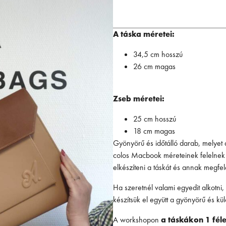
A táska méretei:
34,5 cm hosszú
26 cm magas
Zseb méretei:
25 cm hosszú
18 cm magas
Gyönyörű és időtálló darab, melyet a
colos Macbook méreteinek felelnek 
elkészíteni a táskát és annak megfe
Ha szeretnél valami egyedit alkotni,
készítsük el együtt a gyönyörű és kü
A workshopon
a táskákon 1 féle