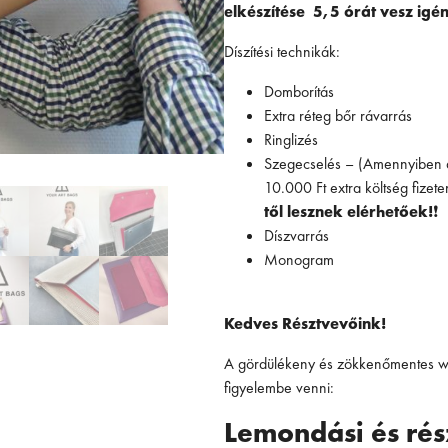
elkészítése 5,5 órát vesz igé
Díszítési technikák:
Domborítás
Extra réteg bőr rávarrás
Ringlizés
Szegecselés – (Amennyiben a 
10.000 Ft extra költség fizet
től lesznek elérhetőek!
❗
Díszvarrás
Monogram
Kedves Résztvevőink!
A gördülékeny és zökkenőmentes wo
figyelembe venni:
Lemondási és rész