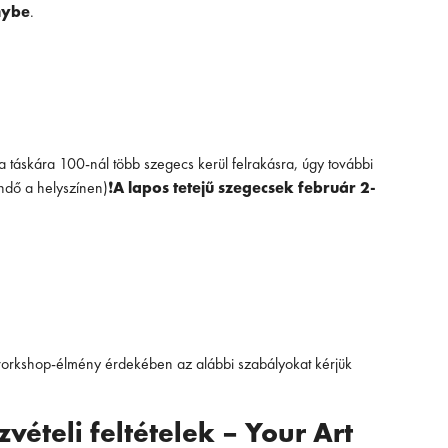
nybe
.
táskára 100-nál több szegecs kerül felrakásra, úgy további
endő a helyszínen)❗
A lapos tetejű szegecsek február 2-
rkshop-élmény érdekében az alábbi szabályokat kérjük
vételi feltételek – Your Art