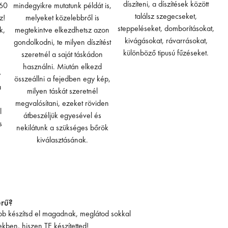
díszíteni, a díszítések között
 60
mindegyikre mutatunk példát is,
találsz szegecseket,
z!
melyeket közelebbről is
steppeléseket, domborításokat,
k,
megtekintve elkezdhetsz azon
kivágásokat, rávarrásokat,
gondolkodni, te milyen díszítést
különböző tipusú fűzéseket.
szeretnél a saját táskádon
használni. Miután elkezd
y
összeállni a fejedben egy kép,
a
milyen táskát szeretnél
megvalósítani, ezeket röviden
l
átbeszéljük egyesével és
s
nekilátunk a szükséges bőrök
kiválasztásának.
erű?
kább készítsd el magadnak, meglátod sokkal
kben, hiszen TE készítetted!