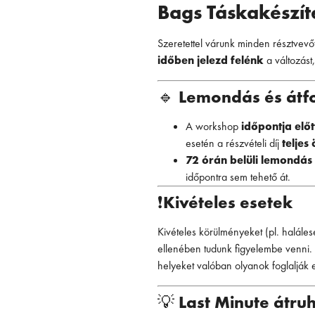
Bags Táskakészít
Szeretettel várunk minden résztvevő
időben jelezd felénk
a változást
🔹
Lemondás és átf
A workshop
időpontja elő
esetén a részvételi díj
teljes
72 órán belüli lemondás
időpontra sem tehető át.
❗
Kivételes esetek
Kivételes körülményeket (pl. haláles
ellenében tudunk figyelembe venni.
helyeket valóban olyanok foglalják el
💡
Last Minute átru