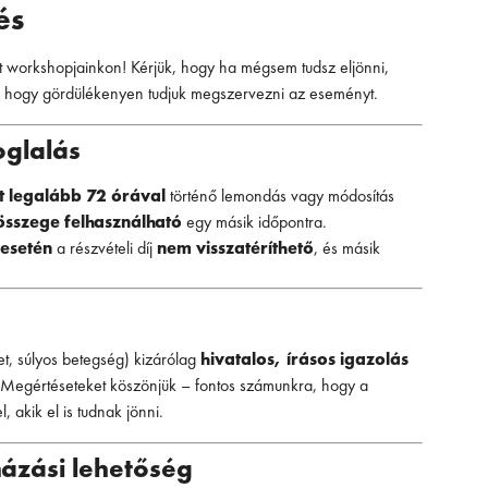
és
t workshopjainkon! Kérjük, hogy ha mégsem tudsz eljönni,
, hogy gördülékenyen tudjuk megszervezni az eseményt.
oglalás
tt legalább 72 órával
történő lemondás vagy módosítás
 összege felhasználható
egy másik időpontra.
 esetén
a részvételi díj
nem visszatéríthető
, és másik
et, súlyos betegség) kizárólag
hivatalos, írásos igazolás
 Megértéseteket köszönjük – fontos számunkra, hogy a
, akik el is tudnak jönni.
házási lehetőség