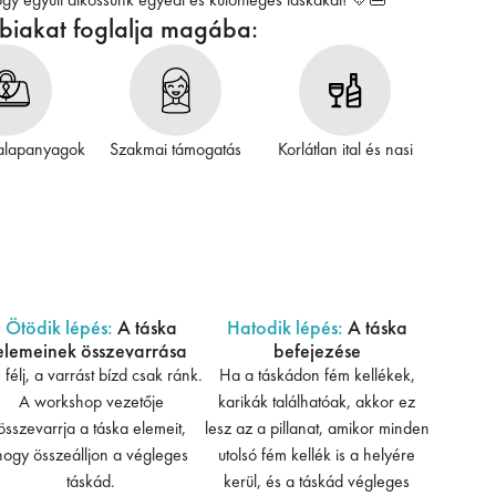
bbiakat foglalja magába:
alapanyagok
Szakmai támogatás
Korlátlan ital és nasi
Ötödik lépés:
A táska
Hatodik lépés:
A táska
elemeinek összevarrása
befejezése
félj, a varrást bízd csak ránk.
Ha a táskádon fém kellékek,
A workshop vezetője
karikák találhatóak, akkor ez
összevarrja a táska elemeit,
lesz az a pillanat, amikor minden
hogy összeálljon a végleges
utolsó fém kellék is a helyére
táskád.
kerül, és a táskád végleges