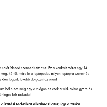
 saját ízlésed szerint díszíthetsz. Ez a konkrét méret egy 14
meg, kérjük mérd le a laptopodat, milyen laptopra szeretnéd
lelően fogunk tovább dolgozni az órán!
 amiből nincs még egy a világon és csak a tiéd, akkor gyere és
lönleges bőr táskádat!
 díszítési technikát alkalmazhatsz
,
így a táska