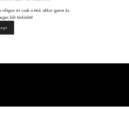
 világon és csak a tiéd, akkor gyere és
leges bőr táskádat!
ényt