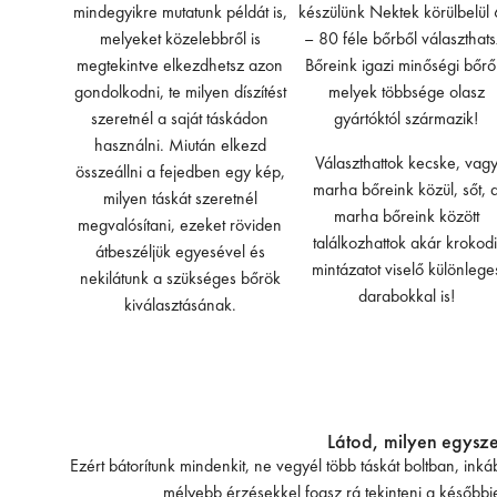
mindegyikre mutatunk példát is,
készülünk Nektek körülbelül
melyeket közelebbről is
– 80 féle bőrből választhats
megtekintve elkezdhetsz azon
Bőreink igazi minőségi bőrő
gondolkodni, te milyen díszítést
melyek többsége olasz
szeretnél a saját táskádon
gyártóktól származik!
használni. Miután elkezd
Választhattok kecske, vag
összeállni a fejedben egy kép,
marha bőreink közül, sőt, 
milyen táskát szeretnél
marha bőreink között
megvalósítani, ezeket röviden
találkozhattok akár krokodi
átbeszéljük egyesével és
mintázatot viselő különlege
nekilátunk a szükséges bőrök
darabokkal is!
kiválasztásának.
Látod, milyen egysz
Ezért bátorítunk mindenkit, ne vegyél több táskát boltban, in
mélyebb érzésekkel fogsz rá tekinteni a későbbie