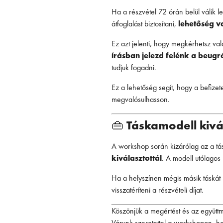
Ha a részvétel 72 órán belül válik 
átfoglalást biztosítani,
lehetőség v
Ez azt jelenti, hogy megkérhetsz vala
írásban jelezd felénk a beugr
tudjuk fogadni.
Ez a lehetőség segít, hogy a befize
megvalósulhasson.
👜
Táskamodell kivá
A workshop során kizárólag az a tás
kiválasztottál
. A modell utólagos
Ha a helyszínen mégis másik táskát 
visszatéríteni a részvételi díjat.
Köszönjük a megértést és az együtt
Várunk szeretettel a workshopon, ho