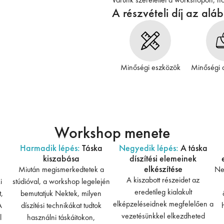
A részvételi díj az alá
Minőségi eszközök
Minőségi 
Workshop menete
Harmadik lépés:
Táska
Negyedik lépés:
A táska
kiszabása
díszítési elemeinek
elkészítése
Miután megismerkedtetek a
Ne 
A kiszabott részeidet az
i
stúdióval, a workshop legelején
eredetileg kialakult
,
bemutatjuk Nektek, milyen
elképzeléseidnek megfelelően a
A
díszítési technikákat tudtok
vezetésünkkel elkezdheted
l
használni táskáitokon,