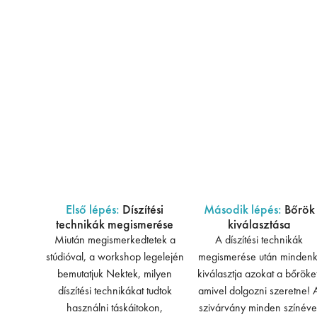
Első lépés:
Díszítési
Második lépés:
Bőrök
technikák megismerése
kiválasztása
Miután megismerkedtetek a
A díszítési technikák
stúdióval, a workshop legelején
megismerése után mindenk
bemutatjuk Nektek, milyen
kiválasztja azokat a bőröket
díszítési technikákat tudtok
amivel dolgozni szeretne! 
használni táskáitokon,
szivárvány minden színéve