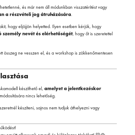
lehetetlenné, és már nem áll módunkban visszatérítést vagy
an a részvételi jog átruházására
.
kit, hogy eljöjjön helyetted. Ilyen esetben kérjük, hogy
ó személy nevét és elérhetőségét
, hogy őt is szeretettel
tett összeg ne vesszen el, és a workshop is zökkenőmentesen
lasztása
kamodell készíthető el,
amelyet a jelentkezéskor
 módosítására nincs lehetőség.
szeretnél készíteni, sajnos nem tudjuk áthelyezni vagy
működést!
gy együtt alkossunk egyedi és különleges táskákat! 💛👜