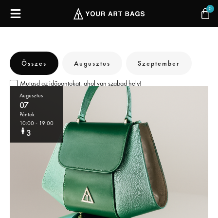
0
Összes
Augusztus
Szeptember
Mutasd az időpontokat, ahol van szabad hely!
Augusztus
07
Péntek
10:00
- 19:00
3