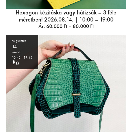
Hexagon kézitáska vagy hátizsák – 3 féle
méretben! 2026.08.14. | 10:00 – 19:00
Ár:
60.000
Ft
–
80.000
Ft
Augusztus
14
Péntek
10:45
- 19:45
0