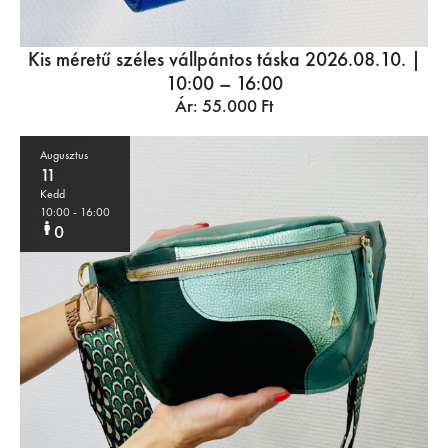
Kis méretű széles vállpántos táska 2026.08.10. |
10:00 – 16:00
Ár:
55.000
Ft
Augusztus
11
Kedd
10:00
- 16:00
0