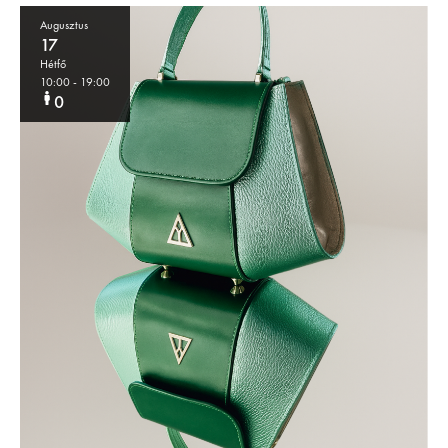
Augusztus
17
Hétfő
10:00
- 19:00
0