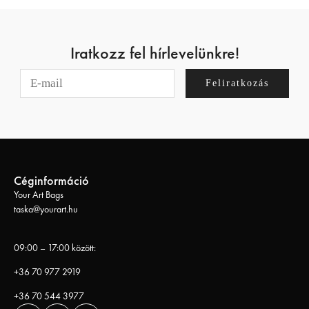
Iratkozz fel hírlevelünkre!
Feliratkozás
Céginformáció
Your Art Bags
taska@yourart.hu
09:00 – 17:00 között:
+36 70 977 2919
+36 70 544 3977