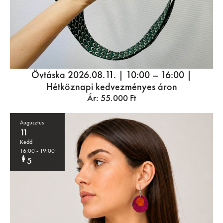
Övtáska 2026.08.11. | 10:00 – 16:00 |
Hétköznapi kedvezményes áron
Ár:
55.000
Ft
Augusztus
11
Kedd
16:00
- 19:00
5