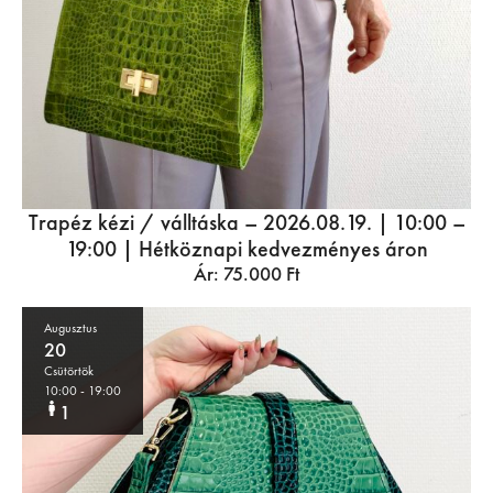
Trapéz kézi / válltáska – 2026.08.19. | 10:00 –
19:00 | Hétköznapi kedvezményes áron
Ár:
75.000
Ft
Augusztus
20
Csütörtök
10:00
- 19:00
1