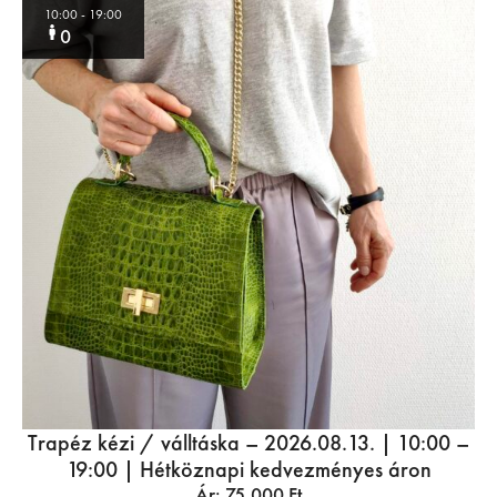
10:00
- 19:00
0
Trapéz kézi / válltáska – 2026.08.13. | 10:00 –
19:00 | Hétköznapi kedvezményes áron
Ár:
75.000
Ft