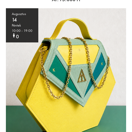
Augusztus
14
Péntek
10:00
- 19:00
0