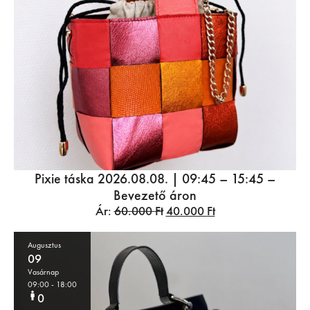
Pixie táska 2026.08.08. | 09:45 – 15:45 –
Bevezető áron
Ár:
60.000
Ft
40.000
Ft
Augusztus
09
Vasárnap
09:00
- 18:00
0