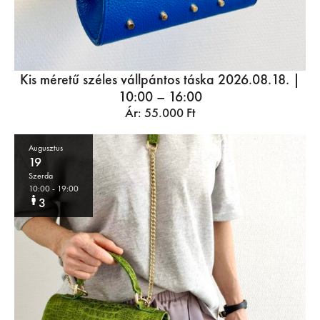
Kis méretű széles vállpántos táska 2026.08.18. |
10:00 – 16:00
Ár:
55.000
Ft
Augusztus
19
Szerda
10:00
- 19:00
3