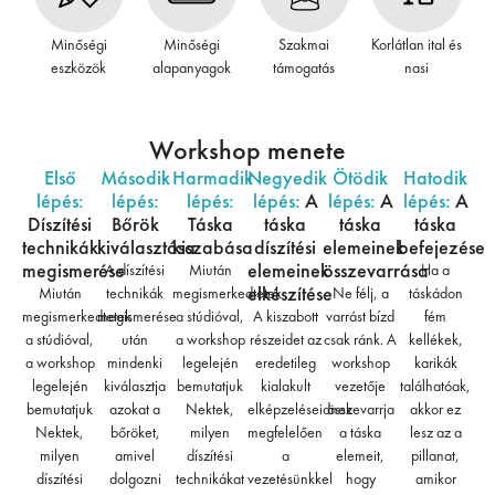
Minőségi
Minőségi
Szakmai
Korlátlan ital és
eszközök
alapanyagok
támogatás
nasi
Workshop menete
Első
Második
Harmadik
Negyedik
Ötödik
Hatodik
lépés:
lépés:
lépés:
lépés:
A
lépés:
A
lépés:
A
Díszítési
Bőrök
Táska
táska
táska
táska
technikák
kiválasztása
kiszabása
díszítési
elemeinek
befejezése
megismerése
elemeinek
összevarrása
A díszítési
Miután
Ha a
elkészítése
Miután
technikák
megismerkedtetek
Ne félj, a
táskádon
megismerkedtetek
megismerése
a stúdióval,
A kiszabott
varrást bízd
fém
a stúdióval,
után
a workshop
részeidet az
csak ránk. A
kellékek,
a workshop
mindenki
legelején
eredetileg
workshop
karikák
legelején
kiválasztja
bemutatjuk
kialakult
vezetője
találhatóak,
bemutatjuk
azokat a
Nektek,
elképzeléseidnek
összevarrja
akkor ez
Nektek,
bőröket,
milyen
megfelelően
a táska
lesz az a
milyen
amivel
díszítési
a
elemeit,
pillanat,
díszítési
dolgozni
technikákat
vezetésünkkel
hogy
amikor