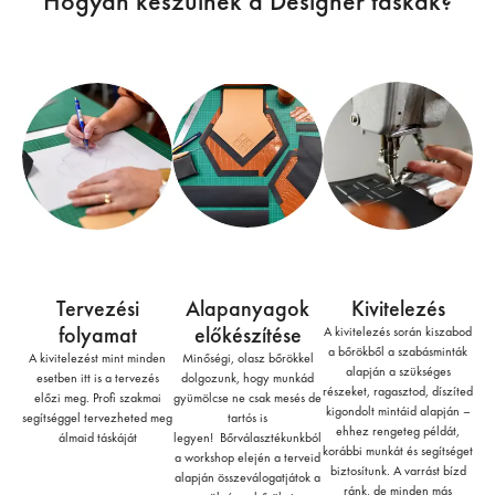
Hogyan készülnek a Designer táskák?
Tervezési
Alapanyagok
Kivitelezés
folyamat
előkészítése
A kivitelezés során kiszabod
a bőrökből a szabásminták
A kivitelezést mint minden
Minőségi, olasz bőrökkel
alapján a szükséges
esetben itt is a tervezés
dolgozunk, hogy munkád
részeket, ragasztod, díszíted
előzi meg. Profi szakmai
gyümölcse ne csak mesés de
kigondolt mintáid alapján –
segítséggel tervezheted meg
tartós is
ehhez rengeteg példát,
álmaid táskáját
legyen! Bőrválasztékunkból
korábbi munkát és segítséget
a workshop elején a terveid
biztosítunk. A varrást bízd
alapján összeválogatjátok a
ránk, de minden más