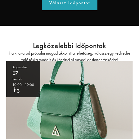
Válassz Időpontot
Legközelebbi Időpontok
Ha ki akarod próbálni magad akkor itt a lehetőség, válassz egy kedvedre
való táska modellt és készítsd el egyedi designer táskádat!
Augusztus
07
Péntek
10:00
- 19:00
3