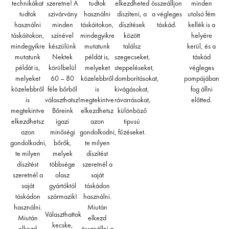
technikákat
szeretne! A
tudtok
elkezdheted
összeálljon
minden
tudtok
szivárvány
használni
díszíteni, a
a végleges
utolsó fém
használni
minden
táskáitokon,
díszítések
táskád.
kellék is a
táskáitokon,
színével
mindegyikre
között
helyére
mindegyikre
készülünk
mutatunk
találsz
kerül, és a
mutatunk
Nektek
példát is,
szegecseket,
táskád
példát is,
körülbelül
melyeket
steppeléseket,
végleges
melyeket
60 – 80
közelebbről
domborításokat,
pompájában
közelebbről
féle bőrből
is
kivágásokat,
fog állni
is
választhatsz!
megtekintve
rávarrásokat,
előtted.
megtekintve
Bőreink
elkezdhetsz
különböző
elkezdhetsz
igazi
azon
tipusú
azon
minőségi
gondolkodni,
fűzéseket.
gondolkodni,
bőrők,
te milyen
te milyen
melyek
díszítést
díszítést
többsége
szeretnél a
szeretnél a
olasz
saját
saját
gyártóktól
táskádon
táskádon
származik!
használni.
használni.
Miután
Választhattok
Miután
elkezd
kecske,
elkezd
összeállni a