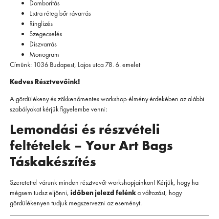
Domborítás
Extra réteg bőr rávarrás
Ringlizés
Szegecselés
Díszvarrás
Monogram
Címünk: 1036 Budapest, Lajos utca 78. 6. emelet
Kedves Résztvevőink!
A gördülékeny és zökkenőmentes workshop-élmény érdekében az alábbi
szabályokat kérjük figyelembe venni:
Lemondási és részvételi
feltételek – Your Art Bags
Táskakészítés
Szeretettel várunk minden résztvevőt workshopjainkon! Kérjük, hogy ha
mégsem tudsz eljönni,
időben jelezd felénk
a változást, hogy
gördülékenyen tudjuk megszervezni az eseményt.