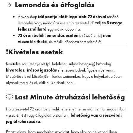
🔹
Lemondás és átfoglalás
A workshop
időpontja előtt legalább 72 órával
történő
lemondás vagy módosítás esetén a részvételi díj
teljes összege
felhasználható
egy másik időpontra.
72 órán belüli lemondás esetén
a részvételi díj
nem
visszatéríthető
, és másik időpontra sem tehető át.
❗
Kivételes esetek
Kivételes körülményeket (pl. haláleset, súlyos betegség) kizárólag
hivatalos, írásos igazolás
ellenében tudunk figyelembe venni.
Megértéseteket köszönjük – fontos számunkra, hogy a helyeket valóban
olyanok foglalják el, akik el is tudnak jönni.
💡
Last Minute átruházási lehetőség
Ha a részvétel 72 órán belül válik lehetetlenné, és már nem áll módunkban
visszatérítést vagy átfoglalást biztosítani,
lehetőség van a részvételi
jog átruházására
.
Ez azt jelenti, hogy megkérhetsz valakit, hogy eljöjjön helyetted. Ilyen