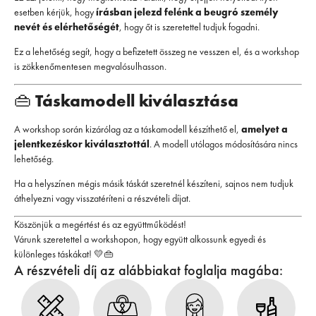
esetben kérjük, hogy
írásban jelezd felénk a beugró személy
nevét és elérhetőségét
, hogy őt is szeretettel tudjuk fogadni.
Ez a lehetőség segít, hogy a befizetett összeg ne vesszen el, és a workshop
is zökkenőmentesen megvalósulhasson.
👜
Táskamodell kiválasztása
A workshop során kizárólag az a táskamodell készíthető el,
amelyet a
jelentkezéskor kiválasztottál
. A modell utólagos módosítására nincs
lehetőség.
Ha a helyszínen mégis másik táskát szeretnél készíteni, sajnos nem tudjuk
áthelyezni vagy visszatéríteni a részvételi díjat.
Köszönjük a megértést és az együttműködést!
Várunk szeretettel a workshopon, hogy együtt alkossunk egyedi és
különleges táskákat! 💛👜
A részvételi díj az alábbiakat foglalja magába: