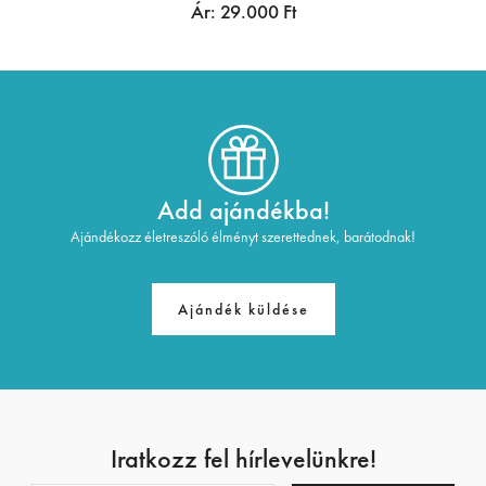
Ár:
29.000
Ft
Add ajándékba!
Ajándékozz életreszóló élményt szerettednek, barátodnak!
Ajándék küldése
Iratkozz fel hírlevelünkre!