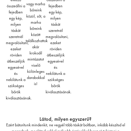
vagy marha
összeállni a
fejedben
bőreink
fejedben
egy kép,
közül, sőt, a
egy kép,
milyen
marha
milyen
táskát
bőreink
táskát
szeretnél
között
szeretnél
megvalósítani,
találkozhattok
megvalósítani,
ezeket
akár
ezeket
röviden
krokodil
röviden
átbeszéljük
mintázatot
átbeszéljük
egyesével
viselő
egyesével
és
különleges
és
nekilátunk a
darabokkal
nekilátunk a
szükséges
is!
szükséges
bőrök
bőrök
kiválasztásának.
kiválasztásának.
Látod, milyen egyszerű?
Ezért bátorítunk mindenkit, ne vegyél több táskát boltban, inkább készítsd el