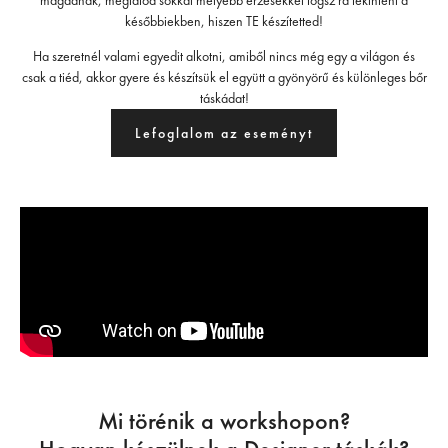
magadnak, meglátod sokkal mélyebb érzésekkel fogsz rá tekinteni a
későbbiekben, hiszen TE készítetted!
Ha szeretnél valami egyedit alkotni, amiből nincs még egy a világon és
csak a tiéd, akkor gyere és készítsük el együtt a gyönyörű és különleges bőr
táskádat!
Lefoglalom az eseményt
Mi törénik a workshopon?