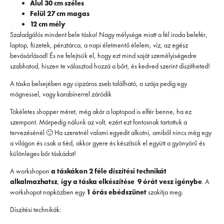
Alul 30 cm széles
Felül 27 cm magas
12 cm mély
Szaladgálós mindent bele táska! Nagy mélysége miatt a fél iroda belefér,
laptop, füzetek, pénztárca, a napi életmentő élelem, víz, az egész
bevásárlásod! És ne felejtsük el, hogy ezt mind saját személyiségedre
szabhatod, hiszen te választod hozzá a bőrt, és kedved szerint díszítheted!
A táska belsejében egy cipzáros zseb található, a szája pedig egy
mágnessel, vagy karabínerrel záródik
Tökéletes shopper méret, még akár a laptopod is elfér benne, ha ez
szempont. Márpedig nálunk az volt, ezért ezt fontosnak tartottuk a
tervezésénél 🙂 Ha szeretnél valami egyedit alkotni, amiből nincs még egy
a világon és csak a tiéd, akkor gyere és készítsük el együtt a gyönyörű és
különleges bőr táskádat!
A workshopon
a táskákon 2 féle díszítési technikát
alkalmazhatsz
,
így a táska elkészítése 9 órát vesz igénybe
. A
workshopot napközben egy
1 órás ebédszünet
szakítja meg.
Díszítési technikák: