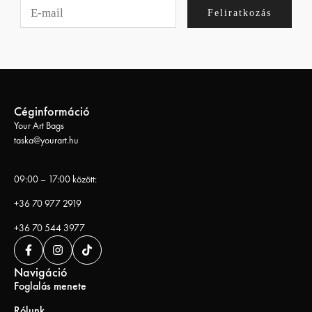
Feliratkozás
Céginformáció
Your Art Bags
taska@yourart.hu
09:00 – 17:00 között:
+36 70 977 2919
+36 70 544 3977
Navigáció
Foglalás menete
Rólunk