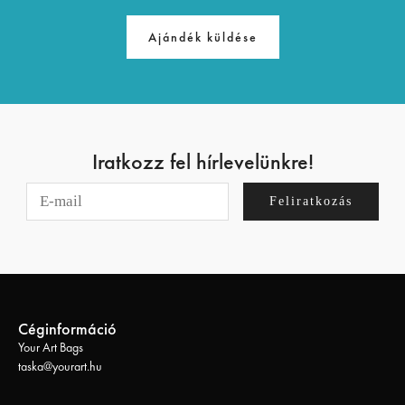
Ajándék küldése
Iratkozz fel hírlevelünkre!
Feliratkozás
Céginformáció
Your Art Bags
taska@yourart.hu