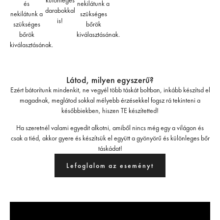
különleges
és
nekilátunk a
darabokkal
nekilátunk a
szükséges
is!
szükséges
bőrök
bőrök
kiválasztásának.
kiválasztásának.
Látod, milyen egyszerű?
Ezért bátorítunk mindenkit, ne vegyél több táskát boltban, inkább készítsd el
magadnak, meglátod sokkal mélyebb érzésekkel fogsz rá tekinteni a
későbbiekben, hiszen TE készítetted!
Ha szeretnél valami egyedit alkotni, amiből nincs még egy a világon és
csak a tiéd, akkor gyere és készítsük el együtt a gyönyörű és különleges bőr
táskádat!
Lefoglalom az eseményt