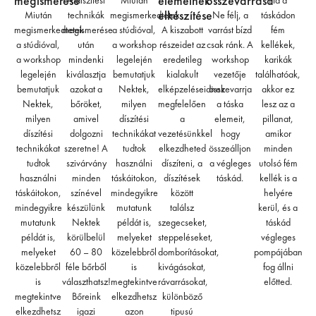
megismerése
elemeinek
összevarrása
A díszítési
Miután
Ha a
elkészítése
Miután
technikák
megismerkedtetek
Ne félj, a
táskádon
megismerkedtetek
megismerése
a stúdióval,
A kiszabott
varrást bízd
fém
a stúdióval,
után
a workshop
részeidet az
csak ránk. A
kellékek,
a workshop
mindenki
legelején
eredetileg
workshop
karikák
legelején
kiválasztja
bemutatjuk
kialakult
vezetője
találhatóak,
bemutatjuk
azokat a
Nektek,
elképzeléseidnek
összevarrja
akkor ez
Nektek,
bőröket,
milyen
megfelelően
a táska
lesz az a
milyen
amivel
díszítési
a
elemeit,
pillanat,
díszítési
dolgozni
technikákat
vezetésünkkel
hogy
amikor
technikákat
szeretne! A
tudtok
elkezdheted
összeálljon
minden
tudtok
szivárvány
használni
díszíteni, a
a végleges
utolsó fém
használni
minden
táskáitokon,
díszítések
táskád.
kellék is a
táskáitokon,
színével
mindegyikre
között
helyére
mindegyikre
készülünk
mutatunk
találsz
kerül, és a
mutatunk
Nektek
példát is,
szegecseket,
táskád
példát is,
körülbelül
melyeket
steppeléseket,
végleges
melyeket
60 – 80
közelebbről
domborításokat,
pompájában
közelebbről
féle bőrből
is
kivágásokat,
fog állni
is
választhatsz!
megtekintve
rávarrásokat,
előtted.
megtekintve
Bőreink
elkezdhetsz
különböző
elkezdhetsz
igazi
azon
tipusú