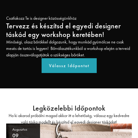
Csatlakozz Te is designer közösségünkhöz
Tervezz és készítsd el egyedi designer
táskád egy workshop keretében!
Minőségi, olasz bőrökkel dolgozunk, hogy munkád gyümölcse ne csak
mesés de tartós is legyen! Bőrválasztékunkból a workshop elején a terveid
alapján összeválogatjátok a szükséges bőröket.
Válassz Időpontot
Legközelebbi Időpontok
Ha ki akarod próbálni magad akkor itt a lehetőség, válassz egy kedvedre
való táska modellt és készítsd el egyedi designer táskádat!
Augusztus
09