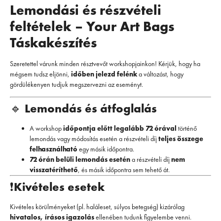
Lemondási és részvételi
feltételek – Your Art Bags
Táskakészítés
Szeretettel várunk minden résztvevőt workshopjainkon! Kérjük, hogy ha
mégsem tudsz eljönni,
időben jelezd felénk
a változást, hogy
gördülékenyen tudjuk megszervezni az eseményt.
🔹
Lemondás és átfoglalás
A workshop
időpontja előtt legalább 72 órával
történő
lemondás vagy módosítás esetén a részvételi díj
teljes összege
felhasználható
egy másik időpontra.
72 órán belüli lemondás esetén
a részvételi díj
nem
visszatéríthető
, és másik időpontra sem tehető át.
❗
Kivételes esetek
Kivételes körülményeket (pl. haláleset, súlyos betegség) kizárólag
hivatalos, írásos igazolás
ellenében tudunk figyelembe venni.