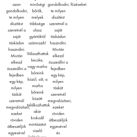
azon
minőségi
gondolkodni,
fűzéseket.
gondolkodni,
bőrők,
te milyen
te milyen
melyek
díszítést
díszítést
többsége
szeretnél a
szeretnél a
olasz
saját
saját
gyártóktól
táskádon
táskádon
származik!
használni.
használni.
Miután
Választhattok
Miután
elkezd
kecske,
elkezd
összeállni a
vagy marha
összeállni a
fejedben
bőreink
fejedben
egy kép,
közül, sőt, a
egy kép,
milyen
marha
milyen
táskát
bőreink
táskát
szeretnél
között
szeretnél
megvalósítani,
találkozhattok
megvalósítani,
ezeket
akár
ezeket
röviden
krokodil
röviden
átbeszéljük
mintázatot
átbeszéljük
egyesével
viselő
egyesével
és