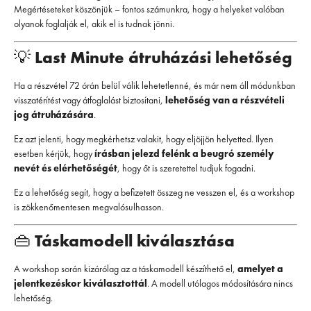
Megértéseteket köszönjük – fontos számunkra, hogy a helyeket valóban
olyanok foglalják el, akik el is tudnak jönni.
💡
Last Minute átruházási lehetőség
Ha a részvétel 72 órán belül válik lehetetlenné, és már nem áll módunkban
visszatérítést vagy átfoglalást biztosítani,
lehetőség van a részvételi
jog átruházására
.
Ez azt jelenti, hogy megkérhetsz valakit, hogy eljöjjön helyetted. Ilyen
esetben kérjük, hogy
írásban jelezd felénk a beugró személy
nevét és elérhetőségét
, hogy őt is szeretettel tudjuk fogadni.
Ez a lehetőség segít, hogy a befizetett összeg ne vesszen el, és a workshop
is zökkenőmentesen megvalósulhasson.
👜
Táskamodell kiválasztása
A workshop során kizárólag az a táskamodell készíthető el,
amelyet a
jelentkezéskor kiválasztottál
. A modell utólagos módosítására nincs
lehetőség.