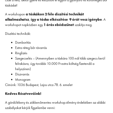
csak a tiéd, akkor gyere és készítsük el együtt a gyönyörű és különleges bőr
táskádat!
A workshopon
a táskákon 2 féle díszítési technikát
alkalmazhatsz
,
így a táska elkészítése 9 órát vesz igénybe
. A
workshopot napközben egy
1 órás ebédszünet
szakítja meg.
Díszítési technikák:
Domborítás
Extra réteg bőr rávarrás
Ringlizés
Szegecselés – (Amennyiben a táskára 100-nál több szegecs kerül
felrakásra, úgy további 10.000 Ft extra költség fizetendő a
helyszínen)
Díszvarrás
Monogram
Címünk: 1036 Budapest, Lajos utca 78. 6. emelet
Kedves Résztvevőink!
A gördülékeny és zökkenőmentes workshop-élmény érdekében az alábbi
szabályokat kérjük figyelembe venni: