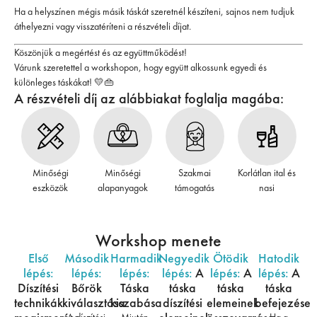
Ha a helyszínen mégis másik táskát szeretnél készíteni, sajnos nem tudjuk
áthelyezni vagy visszatéríteni a részvételi díjat.
Köszönjük a megértést és az együttműködést!
Várunk szeretettel a workshopon, hogy együtt alkossunk egyedi és
különleges táskákat! 💛👜
A részvételi díj az alábbiakat foglalja magába:
Minőségi
Minőségi
Szakmai
Korlátlan ital és
eszközök
alapanyagok
támogatás
nasi
Workshop menete
Első
Második
Harmadik
Negyedik
Ötödik
Hatodik
lépés:
lépés:
lépés:
lépés:
A
lépés:
A
lépés:
A
Díszítési
Bőrök
Táska
táska
táska
táska
technikák
kiválasztása
kiszabása
díszítési
elemeinek
befejezése