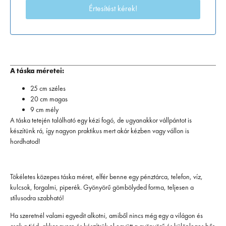
A táska méretei:
25 cm széles
20 cm magas
9 cm mély
A táska tetején található egy kézi fogó, de ugyanakkor vállpántot is
készítünk rá, így nagyon praktikus mert akár kézben vagy vállon is
hordhatod!
Tökéletes közepes táska méret, elfér benne egy pénztárca, telefon, víz,
kulcsok, forgalmi, piperék. Gyönyörű gömbölyded forma, teljesen a
stílusodra szabható!
Ha szeretnél valami egyedit alkotni, amiből nincs még egy a világon és