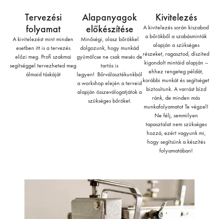
Tervezési
Alapanyagok
Kivitelezés
folyamat
előkészítése
A kivitelezés során kiszabod
a bőrökből a szabásminták
A kivitelezést mint minden
Minőségi, olasz bőrökkel
alapján a szükséges
esetben itt is a tervezés
dolgozunk, hogy munkád
részeket, ragasztod, díszíted
előzi meg. Profi szakmai
gyümölcse ne csak mesés de
kigondolt mintáid alapján –
segítséggel tervezheted meg
tartós is
ehhez rengeteg példát,
álmaid táskáját
legyen! Bőrválasztékunkból
korábbi munkát és segítséget
a workshop elején a terveid
biztosítunk. A varrást bízd
alapján összeválogatjátok a
ránk, de minden más
szükséges bőröket.
munkafolyamatot Te végzel!
Ne félj, semmilyen
tapasztalat nem szükséges
hozzá, ezért vagyunk mi,
hogy segítsünk a készítés
folyamatában!