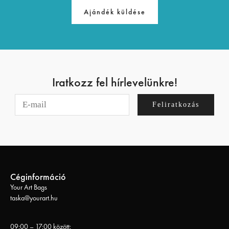
Ajándék küldése
Iratkozz fel hírlevelünkre!
Feliratkozás
Céginformáció
Your Art Bags
taska@yourart.hu
09:00 – 17:00 között: