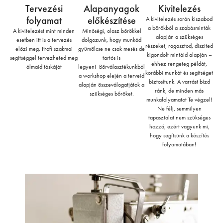
Tervezési
Alapanyagok
Kivitelezés
folyamat
előkészítése
A kivitelezés során kiszabod
a bőrökből a szabásminták
A kivitelezést mint minden
Minőségi, olasz bőrökkel
alapján a szükséges
esetben itt is a tervezés
dolgozunk, hogy munkád
részeket, ragasztod, díszíted
előzi meg. Profi szakmai
gyümölcse ne csak mesés de
kigondolt mintáid alapján –
segítséggel tervezheted meg
tartós is
ehhez rengeteg példát,
álmaid táskáját
legyen! Bőrválasztékunkból
korábbi munkát és segítséget
a workshop elején a terveid
biztosítunk. A varrást bízd
alapján összeválogatjátok a
ránk, de minden más
szükséges bőröket.
munkafolyamatot Te végzel!
Ne félj, semmilyen
tapasztalat nem szükséges
hozzá, ezért vagyunk mi,
hogy segítsünk a készítés
folyamatában!