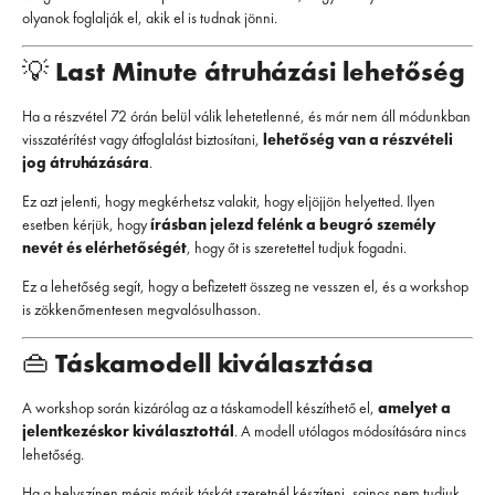
olyanok foglalják el, akik el is tudnak jönni.
💡
Last Minute átruházási lehetőség
Ha a részvétel 72 órán belül válik lehetetlenné, és már nem áll módunkban
visszatérítést vagy átfoglalást biztosítani,
lehetőség van a részvételi
jog átruházására
.
Ez azt jelenti, hogy megkérhetsz valakit, hogy eljöjjön helyetted. Ilyen
esetben kérjük, hogy
írásban jelezd felénk a beugró személy
nevét és elérhetőségét
, hogy őt is szeretettel tudjuk fogadni.
Ez a lehetőség segít, hogy a befizetett összeg ne vesszen el, és a workshop
is zökkenőmentesen megvalósulhasson.
👜
Táskamodell kiválasztása
A workshop során kizárólag az a táskamodell készíthető el,
amelyet a
jelentkezéskor kiválasztottál
. A modell utólagos módosítására nincs
lehetőség.
Ha a helyszínen mégis másik táskát szeretnél készíteni, sajnos nem tudjuk