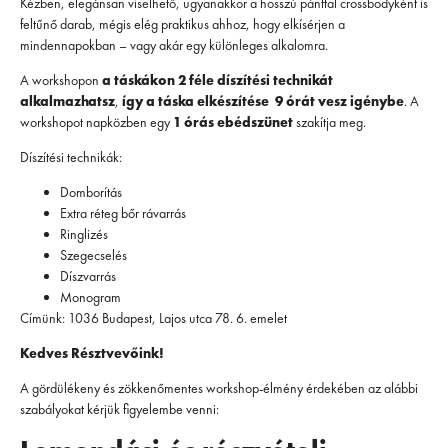
Kézben, elegánsan viselhető, ugyanakkor a hosszú pánttal crossbodyként is
feltűnő darab, mégis elég praktikus ahhoz, hogy elkísérjen a
mindennapokban – vagy akár egy különleges alkalomra.
A workshopon
a táskákon 2 féle díszítési technikát
alkalmazhatsz
,
így a táska elkészítése 9 órát vesz igénybe
. A
workshopot napközben egy
1 órás ebédszünet
szakítja meg.
Díszítési technikák:
Domborítás
Extra réteg bőr rávarrás
Ringlizés
Szegecselés
Díszvarrás
Monogram
Címünk: 1036 Budapest, Lajos utca 78. 6. emelet
Kedves Résztvevőink!
A gördülékeny és zökkenőmentes workshop-élmény érdekében az alábbi
szabályokat kérjük figyelembe venni: