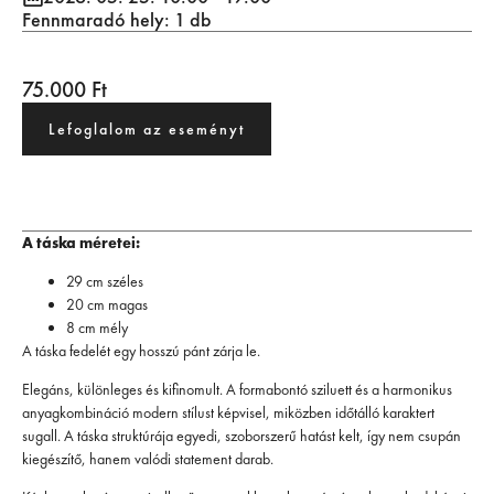
Fennmaradó hely: 1 db
75.000
Ft
Lefoglalom az eseményt
A táska méretei:
29 cm széles
20 cm magas
8 cm mély
A táska fedelét egy hosszú pánt zárja le.
Elegáns, különleges és kifinomult. A formabontó sziluett és a harmonikus
anyagkombináció modern stílust képvisel, miközben időtálló karaktert
sugall. A táska struktúrája egyedi, szoborszerű hatást kelt, így nem csupán
kiegészítő, hanem valódi statement darab.