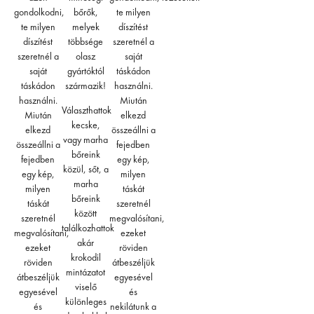
gondolkodni,
bőrők,
te milyen
te milyen
melyek
díszítést
díszítést
többsége
szeretnél a
szeretnél a
olasz
saját
saját
gyártóktól
táskádon
táskádon
származik!
használni.
használni.
Miután
Választhattok
Miután
elkezd
kecske,
elkezd
összeállni a
vagy marha
összeállni a
fejedben
bőreink
fejedben
egy kép,
közül, sőt, a
egy kép,
milyen
marha
milyen
táskát
bőreink
táskát
szeretnél
között
szeretnél
megvalósítani,
találkozhattok
megvalósítani,
ezeket
akár
ezeket
röviden
krokodil
röviden
átbeszéljük
mintázatot
átbeszéljük
egyesével
viselő
egyesével
és
különleges
és
nekilátunk a