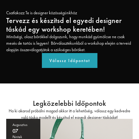
Csatlakozz Te is designer közösségünkhöz
Tervezz és készítsd el egyedi designer
táskád egy workshop keretében!
Minőségi, olasz bőrökkel dolgozunk, hogy munkád gyümölcse ne csak
mesés de tartós is legyen! Bőrválasztékunkból a workshop elején a terveid
alapján összeválogatjátok a szükséges bőröket.
Válassz Időpontot
Legközelebbi Időpontok
Ha ki akarod próbálni magad akkor itt a lehetőség, válassz egy kedvedre
való táska modellt és készítsd el egyedi designer táskádat!
Augusztus
07
Péntek