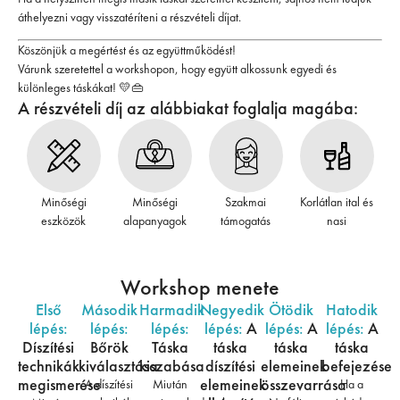
áthelyezni vagy visszatéríteni a részvételi díjat.
Köszönjük a megértést és az együttműködést!
Várunk szeretettel a workshopon, hogy együtt alkossunk egyedi és
különleges táskákat! 💛👜
A részvételi díj az alábbiakat foglalja magába:
Minőségi
Minőségi
Szakmai
Korlátlan ital és
eszközök
alapanyagok
támogatás
nasi
Workshop menete
Első
Második
Harmadik
Negyedik
Ötödik
Hatodik
lépés:
lépés:
lépés:
lépés:
A
lépés:
A
lépés:
A
Díszítési
Bőrök
Táska
táska
táska
táska
technikák
kiválasztása
kiszabása
díszítési
elemeinek
befejezése
megismerése
elemeinek
összevarrása
A díszítési
Miután
Ha a