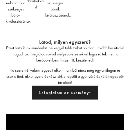
darabokkal
nekilátunk a
szükséges
is!
szükséges
bőrök
bőrök
kiválasztásának.
kiválasztásának.
Látod, milyen egyszerű?
Ezért bátorítunk mindenkit, ne vegyél több táskát boltban, inkább készítsd el
magadnak, meglátod sokkal mélyebb érzésekkel fogsz rá tekinteni a
későbbiekben, hiszen TE készítetted!
Ha szeretnél valami egyedit alkotni, amiből nincs még egy a világon és
csak a tiéd, akkor gyere és készítsük el együtt a gyönyörű és különleges bőr
táskádat!
Lefoglalom az eseményt