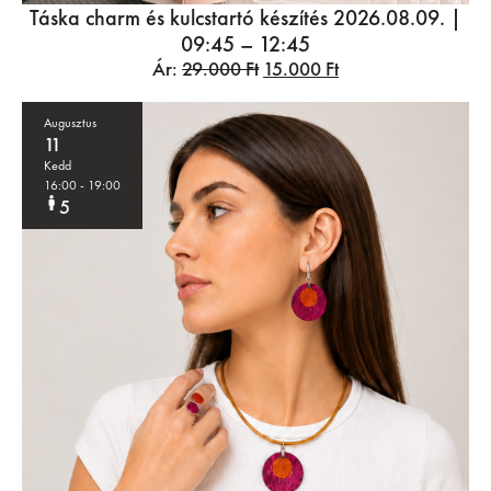
Táska charm és kulcstartó készítés 2026.08.09. |
09:45 – 12:45
Ár:
29.000
Ft
15.000
Ft
Augusztus
11
Kedd
16:00
- 19:00
5