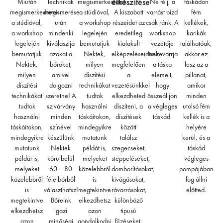
elkészítése
Miután
technikák
megismerkedtetek
Ne félj, a
táskádon
megismerkedtetek
megismerése
a stúdióval,
A kiszabott
varrást bízd
fém
a stúdióval,
után
a workshop
részeidet az
csak ránk. A
kellékek,
a workshop
mindenki
legelején
eredetileg
workshop
karikák
legelején
kiválasztja
bemutatjuk
kialakult
vezetője
találhatóak,
bemutatjuk
azokat a
Nektek,
elképzeléseidnek
összevarrja
akkor ez
Nektek,
bőröket,
milyen
megfelelően
a táska
lesz az a
milyen
amivel
díszítési
a
elemeit,
pillanat,
díszítési
dolgozni
technikákat
vezetésünkkel
hogy
amikor
technikákat
szeretne! A
tudtok
elkezdheted
összeálljon
minden
tudtok
szivárvány
használni
díszíteni, a
a végleges
utolsó fém
használni
minden
táskáitokon,
díszítések
táskád.
kellék is a
táskáitokon,
színével
mindegyikre
között
helyére
mindegyikre
készülünk
mutatunk
találsz
kerül, és a
mutatunk
Nektek
példát is,
szegecseket,
táskád
példát is,
körülbelül
melyeket
steppeléseket,
végleges
melyeket
60 – 80
közelebbről
domborításokat,
pompájában
közelebbről
féle bőrből
is
kivágásokat,
fog állni
is
választhatsz!
megtekintve
rávarrásokat,
előtted.
megtekintve
Bőreink
elkezdhetsz
különböző
elkezdhetsz
igazi
azon
tipusú
azon
minőségi
gondolkodni,
fűzéseket.