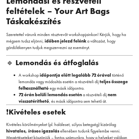
Lemondási és részvételi
feltételek – Your Art Bags
Táskakészítés
Szeretettel várunk minden résztvevőt workshopjainkon! Kérjük, hogy ha
mégsem tudsz eljönni,
időben jelezd felénk
a változást, hogy
gördülékenyen tudjuk megszervezni az eseményt.
🔹
Lemondás és átfoglalás
A workshop
időpontja előtt legalább 72 órával
történő
lemondás vagy módosítás esetén a részvételi díj
teljes összege
felhasználható
egy másik időpontra.
72 órán belüli lemondás esetén
a részvételi díj
nem
visszatéríthető
, és másik időpontra sem tehető át.
❗
Kivételes esetek
Kivételes körülményeket (pl. haláleset, súlyos betegség) kizárólag
hivatalos, írásos igazolás
ellenében tudunk figyelembe venni.
Megértéseteket köszönjük – fontos számunkra, hogy a helyeket valóban