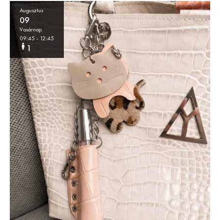
Augusztus
09
Vasárnap
09:45
- 12:45
1