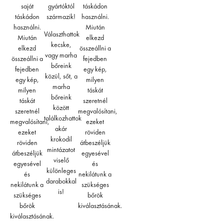
saját
gyártóktól
táskádon
táskádon
származik!
használni.
használni.
Miután
Választhattok
Miután
elkezd
kecske,
elkezd
összeállni a
vagy marha
összeállni a
fejedben
bőreink
fejedben
egy kép,
közül, sőt, a
egy kép,
milyen
marha
milyen
táskát
bőreink
táskát
szeretnél
között
szeretnél
megvalósítani,
találkozhattok
megvalósítani,
ezeket
akár
ezeket
röviden
krokodil
röviden
átbeszéljük
mintázatot
átbeszéljük
egyesével
viselő
egyesével
és
különleges
és
nekilátunk a
darabokkal
nekilátunk a
szükséges
is!
szükséges
bőrök
bőrök
kiválasztásának.
kiválasztásának.