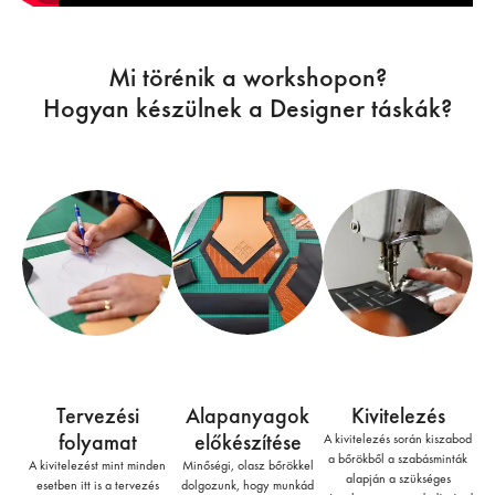
Mi törénik a workshopon?
Hogyan készülnek a Designer táskák?
Tervezési
Alapanyagok
Kivitelezés
folyamat
előkészítése
A kivitelezés során kiszabod
a bőrökből a szabásminták
A kivitelezést mint minden
Minőségi, olasz bőrökkel
alapján a szükséges
esetben itt is a tervezés
dolgozunk, hogy munkád