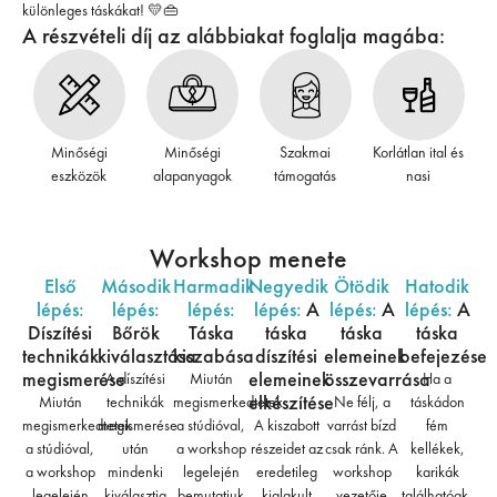
különleges táskákat! 💛👜
A részvételi díj az alábbiakat foglalja magába:
Minőségi
Minőségi
Szakmai
Korlátlan ital és
eszközök
alapanyagok
támogatás
nasi
Workshop menete
Első
Második
Harmadik
Negyedik
Ötödik
Hatodik
lépés:
lépés:
lépés:
lépés:
A
lépés:
A
lépés:
A
Díszítési
Bőrök
Táska
táska
táska
táska
technikák
kiválasztása
kiszabása
díszítési
elemeinek
befejezése
megismerése
elemeinek
összevarrása
A díszítési
Miután
Ha a
elkészítése
Miután
technikák
megismerkedtetek
Ne félj, a
táskádon
megismerkedtetek
megismerése
a stúdióval,
A kiszabott
varrást bízd
fém
a stúdióval,
után
a workshop
részeidet az
csak ránk. A
kellékek,
a workshop
mindenki
legelején
eredetileg
workshop
karikák
legelején
kiválasztja
bemutatjuk
kialakult
vezetője
találhatóak,