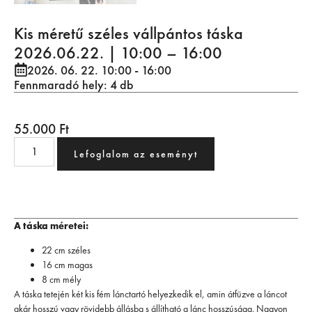
Kis méretű széles vállpántos táska
2026.06.22. | 10:00 – 16:00
2026. 06. 22. 10:00
- 16:00
Fennmaradó hely: 4 db
55.000
Ft
Lefoglalom az eseményt
A táska méretei:
22 cm széles
16 cm magas
8 cm mély
A táska tetején két kis fém lánctartó helyezkedik el, amin átfüzve a láncot
akár hosszú vagy rövidebb állásba s állítható a lánc hosszúsága. Nagyon