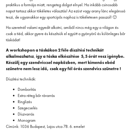
praktikus a formája miatt, rengeteg dolgot elnyel. Ha inkább csinosabb
napot tartasz akkor tökéletes választás! Az ezüst vagy arany lánc elegánssá
teszi, de ugyanakkor egy sportcipős naphoz is tökéletesen passzol! 🙂
Ha szeretnél valami egyedit alkotni, amiből nincs még egy a világon és
csak a tiéd, akkor gyere és készítsük el együtt a gyönyörű és különleges bőr
táskádat!
A workshopon a táskákon 2 féle díszítési technikát
alkalmazhatsz
,
így a táska elkészítése 5,5 órát vesz igénybe.
Készülj egy szendviccsel napközben, mert kimenős ebéd
szünetre nem lesz idő, csak egy fél órás szendvics szünetre !
Díszítési technikák:
Domborítás
Extra réteg bőr rávarrás
Ringlizés
Szegecselés
Díszvarrás
Monogram
Címünk: 1036 Budapest, Lajos utca 78. 6. emelet