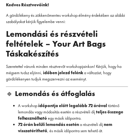
Kedves Résztvevőink!
A gördülékeny és zökkenőmentes workshop-élmény érdekében az alábbi
szabályokat kérjük figyelembe venni:
Lemondási és részvételi
feltételek – Your Art Bags
Táskakészítés
Szeretettel várunk minden résztvevőt workshopjainkon! Kérjük, hogy ha
mégsem tudsz eljönni,
időben jelezd felénk
a változást, hogy
gördülékenyen tudjuk megszervezni az eseményt.
🔹
Lemondás és átfoglalás
A workshop
időpontja előtt legalább 72 órával
történő
lemondás vagy módosítás esetén a részvételi díj
teljes összege
felhasználható
egy másik időpontra.
72 órán belüli lemondás esetén
a részvételi díj
nem
visszatéríthető
, és másik időpontra sem tehető át.