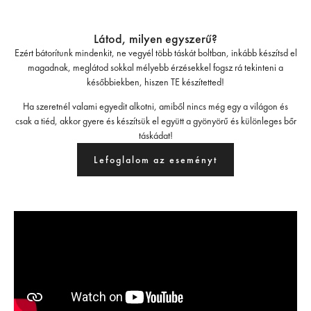
Látod, milyen egyszerű?
Ezért bátorítunk mindenkit, ne vegyél több táskát boltban, inkább készítsd el
magadnak, meglátod sokkal mélyebb érzésekkel fogsz rá tekinteni a
későbbiekben, hiszen TE készítetted!
Ha szeretnél valami egyedit alkotni, amiből nincs még egy a világon és
csak a tiéd, akkor gyere és készítsük el együtt a gyönyörű és különleges bőr
táskádat!
Lefoglalom az eseményt