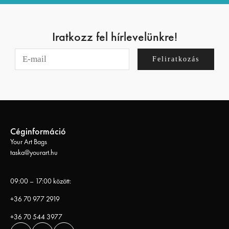
Iratkozz fel hírlevelünkre!
Feliratkozás
Céginformáció
Your Art Bags
taska@yourart.hu
09:00 – 17:00 között:
+36 70 977 2919
+36 70 544 3977