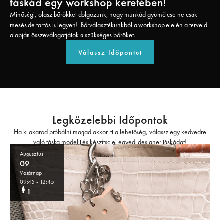
táskád egy workshop keretében!
Minőségi, olasz bőrökkel dolgozunk, hogy munkád gyümölcse ne csak
mesés de tartós is legyen! Bőrválasztékunkból a workshop elején a terveid
alapján összeválogatjátok a szükséges bőröket.
Válassz Időpontot
Legközelebbi Időpontok
Ha ki akarod próbálni magad akkor itt a lehetőség, válassz egy kedvedre
való táska modellt és készítsd el egyedi designer táskádat!
Augusztus
09
Vasárnap
09:45
- 12:45
1