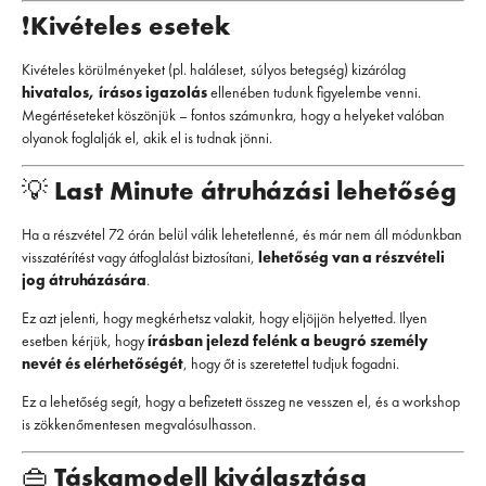
❗
Kivételes esetek
Kivételes körülményeket (pl. haláleset, súlyos betegség) kizárólag
hivatalos, írásos igazolás
ellenében tudunk figyelembe venni.
Megértéseteket köszönjük – fontos számunkra, hogy a helyeket valóban
olyanok foglalják el, akik el is tudnak jönni.
💡
Last Minute átruházási lehetőség
Ha a részvétel 72 órán belül válik lehetetlenné, és már nem áll módunkban
visszatérítést vagy átfoglalást biztosítani,
lehetőség van a részvételi
jog átruházására
.
Ez azt jelenti, hogy megkérhetsz valakit, hogy eljöjjön helyetted. Ilyen
esetben kérjük, hogy
írásban jelezd felénk a beugró személy
nevét és elérhetőségét
, hogy őt is szeretettel tudjuk fogadni.
Ez a lehetőség segít, hogy a befizetett összeg ne vesszen el, és a workshop
is zökkenőmentesen megvalósulhasson.
👜
Táskamodell kiválasztása