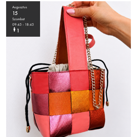
Augusztus
15
Szombat
09:45
- 18:45
1