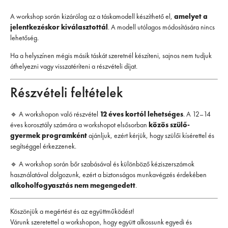
A workshop során kizárólag az a táskamodell készíthető el,
amelyet a
jelentkezéskor kiválasztottál
. A modell utólagos módosítására nincs
lehetőség.
Ha a helyszínen mégis másik táskát szeretnél készíteni, sajnos nem tudjuk
áthelyezni vagy visszatéríteni a részvételi díjat.
Részvételi feltételek
🔹 A workshopon való részvétel
12 éves kortól lehetséges
. A 12–14
éves korosztály számára a workshopot elsősorban
közös szülő-
gyermek programként
ajánljuk, ezért kérjük, hogy szülői kísérettel és
segítséggel érkezzenek.
🔹 A workshop során bőr szabásával és különböző kéziszerszámok
használatával dolgozunk, ezért a biztonságos munkavégzés érdekében
alkoholfogyasztás nem megengedett
.
Köszönjük a megértést és az együttműködést!
Várunk szeretettel a workshopon, hogy együtt alkossunk egyedi és