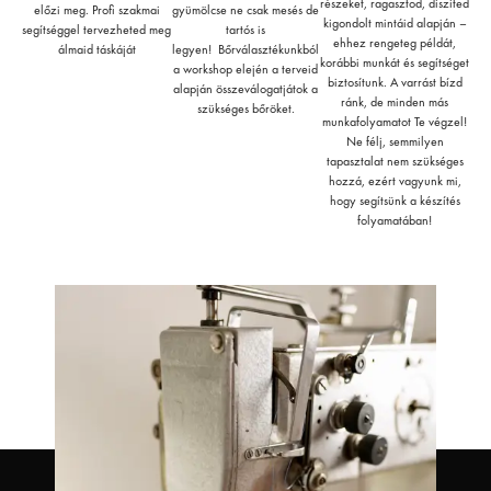
részeket, ragasztod, díszíted
előzi meg. Profi szakmai
gyümölcse ne csak mesés de
kigondolt mintáid alapján –
segítséggel tervezheted meg
tartós is
ehhez rengeteg példát,
álmaid táskáját
legyen! Bőrválasztékunkból
korábbi munkát és segítséget
a workshop elején a terveid
biztosítunk. A varrást bízd
alapján összeválogatjátok a
ránk, de minden más
szükséges bőröket.
munkafolyamatot Te végzel!
Ne félj, semmilyen
tapasztalat nem szükséges
hozzá, ezért vagyunk mi,
hogy segítsünk a készítés
folyamatában!