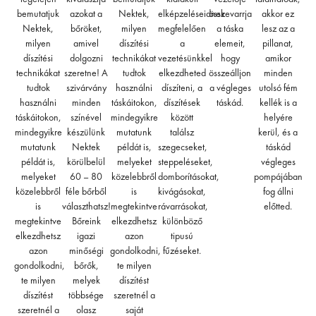
bemutatjuk
azokat a
Nektek,
elképzeléseidnek
összevarrja
akkor ez
Nektek,
bőröket,
milyen
megfelelően
a táska
lesz az a
milyen
amivel
díszítési
a
elemeit,
pillanat,
díszítési
dolgozni
technikákat
vezetésünkkel
hogy
amikor
technikákat
szeretne! A
tudtok
elkezdheted
összeálljon
minden
tudtok
szivárvány
használni
díszíteni, a
a végleges
utolsó fém
használni
minden
táskáitokon,
díszítések
táskád.
kellék is a
táskáitokon,
színével
mindegyikre
között
helyére
mindegyikre
készülünk
mutatunk
találsz
kerül, és a
mutatunk
Nektek
példát is,
szegecseket,
táskád
példát is,
körülbelül
melyeket
steppeléseket,
végleges
melyeket
60 – 80
közelebbről
domborításokat,
pompájában
közelebbről
féle bőrből
is
kivágásokat,
fog állni
is
választhatsz!
megtekintve
rávarrásokat,
előtted.
megtekintve
Bőreink
elkezdhetsz
különböző
elkezdhetsz
igazi
azon
tipusú
azon
minőségi
gondolkodni,
fűzéseket.
gondolkodni,
bőrők,
te milyen
te milyen
melyek
díszítést
díszítést
többsége
szeretnél a
szeretnél a
olasz
saját